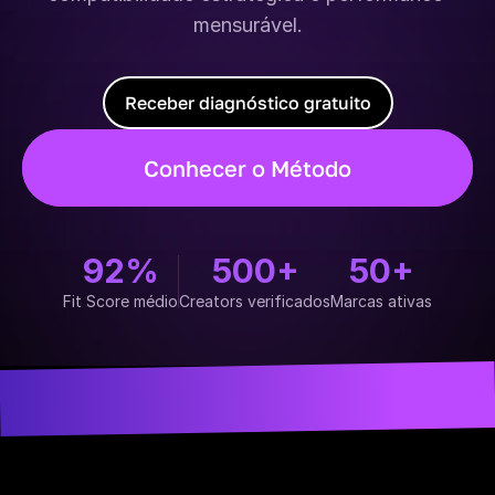
mensurável.
Receber diagnóstico gratuito
Conhecer o Método
92%
500+
50+
Fit Score médio
Creators verificados
Marcas ativas
MA
CAMPANHAS
CREATORS
MARCAS 